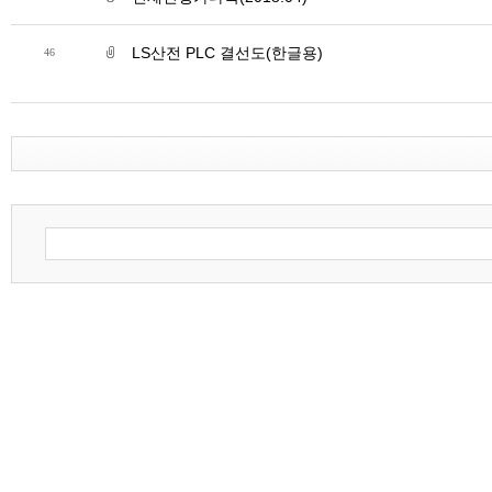
LS산전 PLC 결선도(한글용)
46