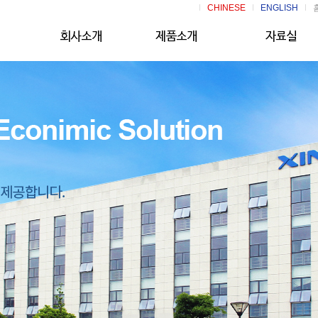
CHINESE
ENGLISH
CEO 인사말
XINJE HMI
자료실
진제(사)소개
XINJE PLC
오시는길
XINJE SERVO
XINJE INVERTER
일체형/무선 터치판넬
XINJE 단종제품