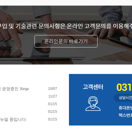
온라인문의 바로가기
운영중인 Xinje
10/07
드, 한글변경, 재고
11/27
01/15
01/15
뉴얼 중입니다.
01/15