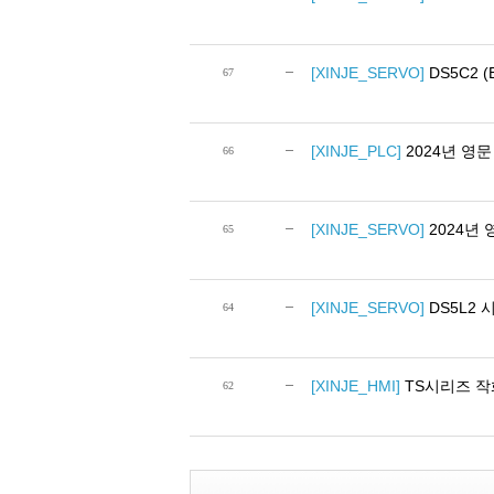
[XINJE_SERVO]
DS5C2 (E
67
[XINJE_PLC]
2024년 영문 P
66
[XINJE_SERVO]
2024년 영
65
[XINJE_SERVO]
DS5L2
64
[XINJE_HMI]
TS시리즈 작화 
62