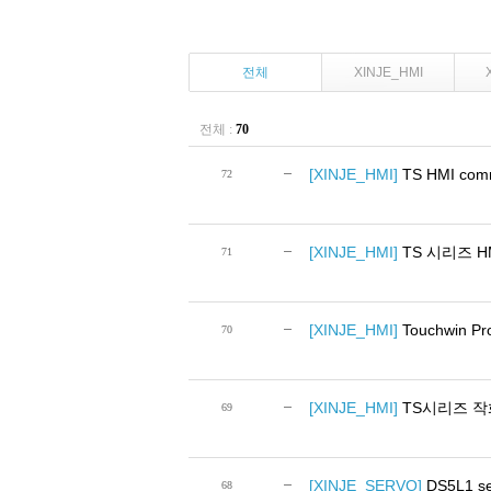
전체
XINJE_HMI
전체 :
70
[XINJE_HMI]
TS HMI co
72
[XINJE_HMI]
TS 시리즈 H
71
[XINJE_HMI]
Touchwin
70
[XINJE_HMI]
TS시리즈 작화 
69
[XINJE_SERVO]
DS5L1 se
68