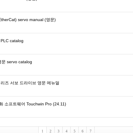
therCat) servo manual (영문)
LC catalog
문 servo catalog
 시리즈 서보 드라이브 영문 메뉴얼
소프트웨어 Touchwin Pro (24.11)
1
2
3
4
5
6
7