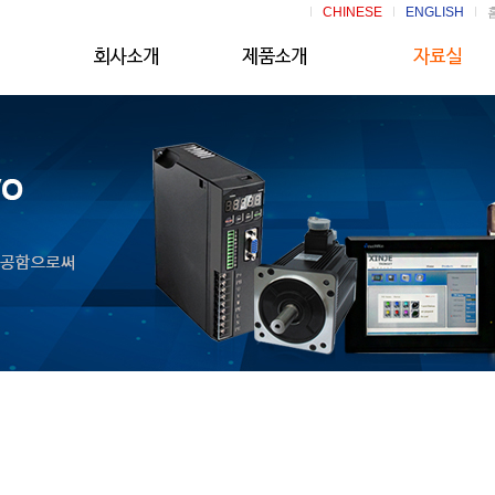
CHINESE
ENGLISH
CEO 인사말
XINJE HMI
자료실
진제(사)소개
XINJE PLC
오시는길
XINJE SERVO
XINJE INVERTER
일체형/무선 터치판넬
XINJE 단종제품