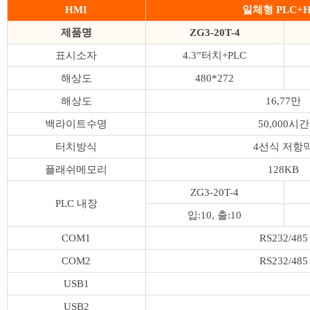
HMI
일체형 PLC+
제품명
ZG3-20T-4
표시소자
4.3”터치+PLC
해상도
480*272
해상도
16,77만
백라이트수명
50,000시간
터치방식
4선식 저항
플래쉬메모리
128KB
ZG3-20T-4
PLC 내장
입:10, 출:10
COM1
RS232/485
COM2
RS232/485
USB1
USB2