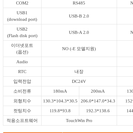
COM2
RS485
USB1
USB-B 2.0
(download port)
USB2
USB-A 2.0
(Flash disk port)
이더넷포트
NO (-E 모델지원)
(옵션)
Audio
RTC
내장
입력전압
DC24V
소비전류
180mA
200mA
13
외형치수
130.3*104.3*30.5
206.0*147.0*34.3
152
컷팅치수
119.8*93.8
192.3*138.6
14
적용소프트웨어
TouchWin Pro