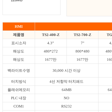
128MB
HMI
제품명
TS2-400-Z
TS2-700-Z
TG
표시소자
4.3”
7"
4
해상도
480*272
800*480
480
해상도
1677만
1677만
16
백라이트수명
30,000 시간 이상
터치방식
4선 저항막 터치패드
플래쉬메모리
64MB
6
PLC 내장
NO
COM1
RS232