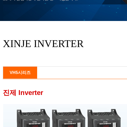
XINJE INVERTER
VH5시리즈
진제 Inverter